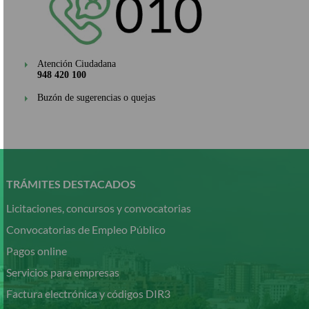
Atención Ciudadana
948 420 100
Buzón de sugerencias o quejas
Pasar
al
contenido
TRÁMITES DESTACADOS
principal
Licitaciones, concursos y convocatorias
Convocatorias de Empleo Público
Pagos online
Servicios para empresas
Factura electrónica y códigos DIR3