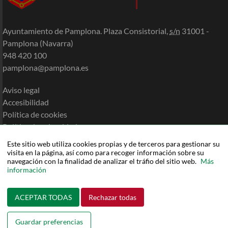
Ayuntamiento de Pamplona. Plaza Consistorial,
s/n
31001 -
Pamplona (Navarra)
948 420 100
pamplona@pamplona.es
Aviso legal
Accesibilidad
Política de cookies
Política de privacidad
Mapa de la Sede
Este sitio web utiliza cookies propias y de terceros para gestionar su
Ayuda
visita en la página, así como para recoger información sobre su
navegación con la finalidad de analizar el tráfio del sitio web.
Más
información
ACEPTAR TODAS
Rechazar todas
Guardar preferencias