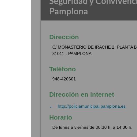
Seguridad y Convivenc
Pamplona
Dirección
C/ MONASTERIO DE IRACHE 2, PLANTA 
31011 - PAMPLONA
Teléfono
948-420601
Dirección en internet
http://policiamunicipal.pamplona.es
Horario
De lunes a viernes de 08:30 h. a 14:30 h.