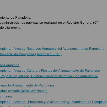
amiento de Pamplona.
administraciones públicas se realizará en el Registro General (C/
do cita previa.
 Pamplona - Área de Recursos Humanos del Ayuntamiento de Pamplona
tamiento de Pamplona (Telefónico - 010)
 de Pamplona
amplona - Área de Cultura y Fiestas del Ayuntamiento de Pamplona
eposición, Alzada, Contencioso Administrativo y en Materias de
dana del Ayuntamiento de Pamplona
re cerrado (para licitaciones)
Pamplona
Pamplona - Área de Urbanismo y Vivienda del Ayuntamiento de Pamplon