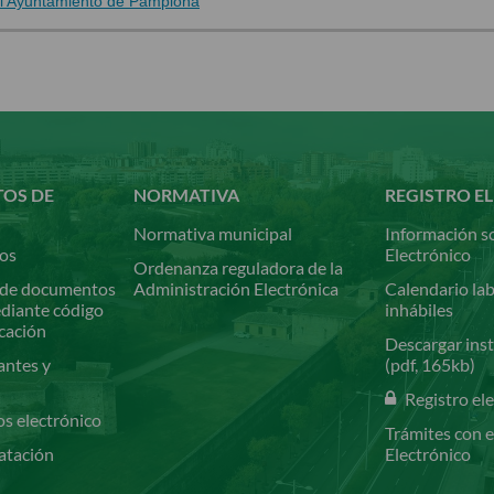
el Ayuntamiento de Pamplona
TOS DE
NORMATIVA
REGISTRO E
Normativa municipal
Información so
ios
Electrónico
Ordenanza reguladora de la
de documentos
Administración Electrónica
Calendario lab
ediante código
inhábiles
icación
Descargar inst
antes y
(pdf, 165kb)
Registro el
os electrónico
Trámites con e
atación
Electrónico