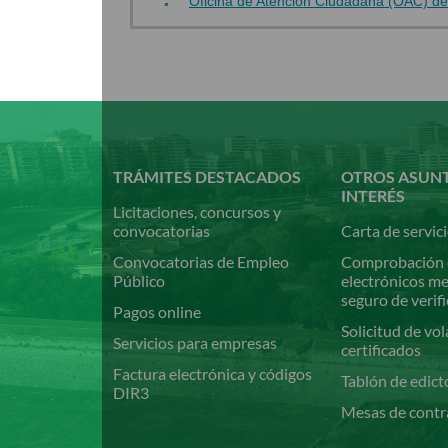
Oficina de Atención Ciudadana (OAC) d
Pasar
al
contenido
principal
TRÁMITES DESTACADOS
OTROS ASUN
INTERÉS
Licitaciones, concursos y
convocatorias
Carta de servic
Convocatorias de Empleo
Comprobación 
Público
electrónicos m
seguro de verif
Pagos online
Solicitud de vol
Servicios para empresas
certificados
Factura electrónica y códigos
Tablón de edict
DIR3
Mesas de contr