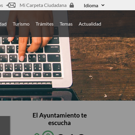
os
Mi Carpeta Ciudadana
Idioma
udad
Turismo
Trámites
Temas
Actualidad
El Ayuntamiento te
escucha