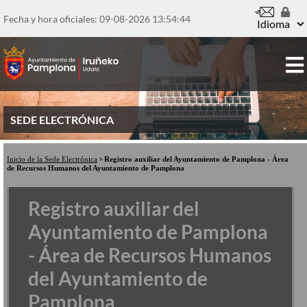
Pasar
al
Fecha y hora oficiales: 09-08-2026
13:54:44
Idioma
contenido
principal
SEDE ELECTRÓNICA
Inicio de la Sede Electrónica
Registro auxiliar del Ayuntamiento de Pamplona - Área
de Recursos Humanos del Ayuntamiento de Pamplona
Registro auxiliar del
Ayuntamiento de Pamplona
- Área de Recursos Humanos
del Ayuntamiento de
Pamplona