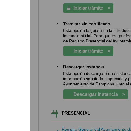
>
Iniciar trámite
Tramitar sin certificado
Esta opción le guiará en la introdu
instancia oficial. Para que tenga efe
de Registro Presencial del Ayuntami
>
Iniciar trámite
Descargar instancia
Esta opción descargará una instancia
información solicitada, imprimirla y 
Ayuntamiento de Pamplona junto al 
>
Descargar instancia
PRESENCIAL
Registro General del Ayuntamiento 