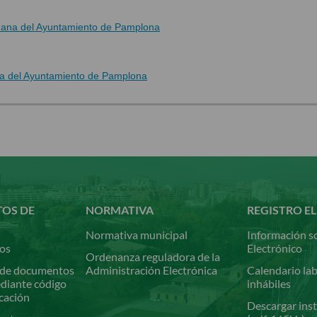
dana del Ayuntamiento de Pamplona
na del Ayuntamiento de Pamplona
TOS DE
NORMATIVA
REGISTRO E
Normativa municipal
Información so
ios
Electrónico
Ordenanza reguladora de la
de documentos
Administración Electrónica
Calendario lab
ediante código
inhábiles
icación
Descargar inst