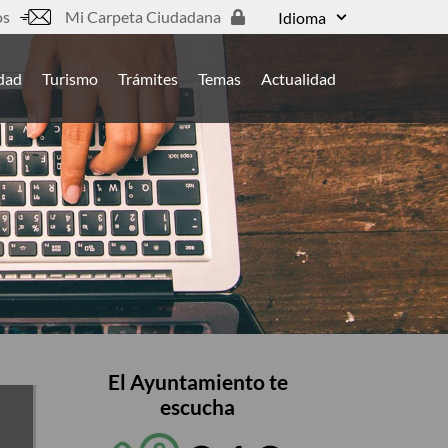
os
Mi Carpeta Ciudadana
Idioma
udad
Turismo
Trámites
Temas
Actualidad
El Ayuntamiento te
escucha