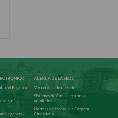
LECTRÓNICO
ACERCA DE LA SEDE
bre el Registro
Ver certificado de Sede
Sistemas de firma electrónica
oral y días
admitidos
Normas de acceso a la Carpeta
ancia general
Ciudadana