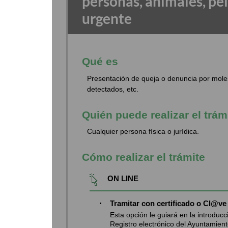
personas, animales, pel
urgente
Qué es
Presentación de queja o denuncia por moles
detectados, etc.
Quién puede realizar el trám
Cualquier persona física o jurídica.
Cómo realizar el trámite
ON LINE
Tramitar con certificado o Cl@ve
Esta opción le guiará en la introduc
Registro electrónico del Ayuntamiento