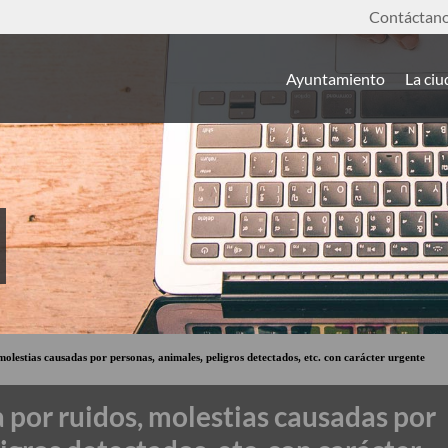
Contáctan
Ayuntamiento
La ci
molestias causadas por personas, animales, peligros detectados, etc. con carácter urgente
 por ruidos, molestias causadas por