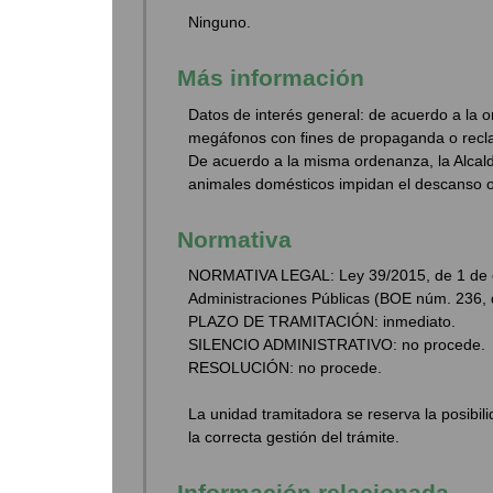
Ninguno.
Más información
Datos de interés general: de acuerdo a la 
megáfonos con fines de propaganda o recl
De acuerdo a la misma ordenanza, la Alcald
animales domésticos impidan el descanso o 
Normativa
NORMATIVA LEGAL: Ley 39/2015, de 1 de oc
Administraciones Públicas (BOE núm. 236, 
PLAZO DE TRAMITACIÓN: inmediato.
SILENCIO ADMINISTRATIVO: no procede.
RESOLUCIÓN: no procede.
La unidad tramitadora se reserva la posibi
la correcta gestión del trámite.
Información relacionada