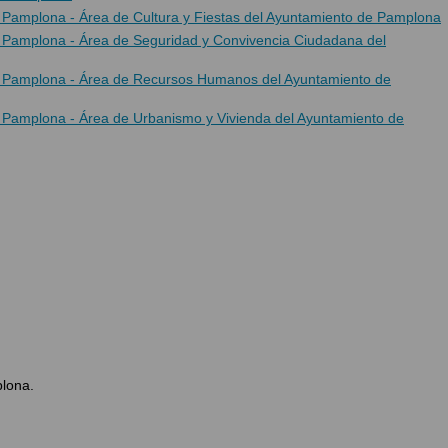
e Pamplona - Área de Cultura y Fiestas del Ayuntamiento de Pamplona
de Pamplona - Área de Seguridad y Convivencia Ciudadana del
de Pamplona - Área de Recursos Humanos del Ayuntamiento de
de Pamplona - Área de Urbanismo y Vivienda del Ayuntamiento de
plona.