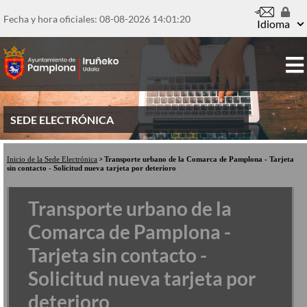
Pasar
al
Fecha y hora oficiales: 08-08-2026
14:01:20
Idioma
contenido
principal
SEDE ELECTRÓNICA
Inicio de la Sede Electrónica
Transporte urbano de la Comarca de Pamplona - Tarjeta
sin contacto - Solicitud nueva tarjeta por deterioro
Transporte urbano de la
Comarca de Pamplona -
Tarjeta sin contacto -
Solicitud nueva tarjeta por
deterioro