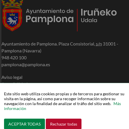
Ayuntamiento de Pamplona. Plaza Consistorial,
s/n
31001 -
Pamplona (Navarra)
948 420 100
pamplona@pamplona.es
Aviso legal
Accesibilidad
Política de cookies
Este sitio web utiliza cookies propias y de terceros para gestionar su
Política de privacidad
visita en la página, así como para recoger información sobre su
navegación con la finalidad de analizar el tráfio del sitio web.
Más
Mapa de la Sede
información
Ayuda
ACEPTAR TODAS
Rechazar todas