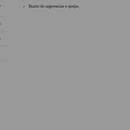
8
Buzón de sugerencias o quejas
6
6
0