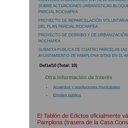
SOBRE ACTUACIONES URBANÍSTICAS BLOQUES
PARCIAL ROCHAPEA
PROYECTO DE REPARCELACIÓN VOLUNTARIA U
DEL PLAN PARCIAL ROCHAPEA
PROYECTO DE DERRIBO Y DE URBANIZACIÓN 
ROCHAPEA
SUBASTA PÚBLICA DE CUATRO PARCELAS (A2-1,
AYUNTAMIENTO DE PAMPLONA SITAS EN EL A
Del1al10 (Total: 10)
Otra información de interés
Acuerdos y resoluciones municipales
Empleo público
El Tablón de Edictos oficialmente v
Pamplona (trasera de la Casa Consis