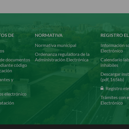
TOS DE
NORMATIVA
REGISTRO E
Normativa municipal
Información so
ios
Electrónico
Ordenanza reguladora de la
de documentos
Administración Electrónica
Calendario lab
ediante código
inhábiles
icación
Descargar inst
antes y
(pdf, 165kb)
Registro el
os electrónico
Trámites con e
atación
Electrónico