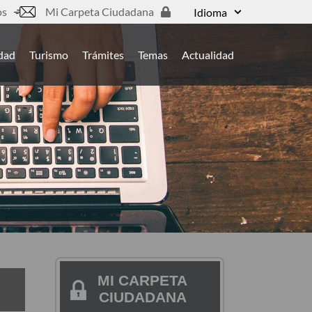
os
Mi Carpeta Ciudadana
Idioma
udad
Turismo
Trámites
Temas
Actualidad
MI CARPETA
CIUDADANA