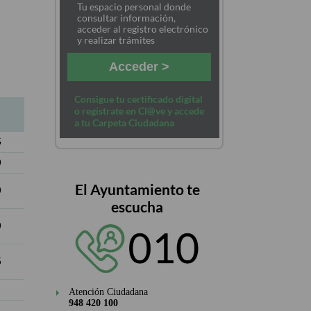
Tu espacio personal donde
consultar información,
acceder al registro electrónico
y realizar trámites
Acceder >
Consigue tu certificado digital
o regístrate en Cl@ve y accede
a tu Carpeta Ciudadana
5
9
El Ayuntamiento te
9
escucha
9
5
1
Atención Ciudadana
948 420 100