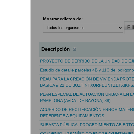
Mostrar edictos de:
Descripción
PROYECTO DE DERRIBO DE LA UNIDAD DE EJE
Estudio de detalle parcelas 4B y 11C del polígon
PEAU PARA LA CREACIÓN DE VIVIENDA PROTE
BÁSICA m22 DE BUZTINTXURI-EUNTZETXIKI-
PLAN ESPECIAL DE ACTUACIÓN URBANA EN LA
PAMPLONA (AVDA. DE BAYONA, 38)
ACUERDO DE RECTIFICACIÓN ERROR MATERI
REFERENTE A EQUIPAMIENTOS
SUBASTA PÚBLICA, PROCEDIMIENTO ABIERT
CONVENIO URBANÍSTICO ENTRE AYUNTAMIE