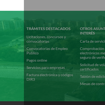
Pasar
al
contenido
principal
TRÁMITES DESTACADOS
OTROS ASUN
INTERÉS
Licitaciones, concursos y
convocatorias
Carta de servic
Convocatorias de Empleo
Comprobación 
Público
electrónicos m
seguro de verif
Pagos online
Solicitud de vol
Servicios para empresas
certificados
Factura electrónica y códigos
Tablón de edict
DIR3
Mesas de contr