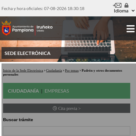
Pasar
al
Fecha y hora oficiales: 07-08-2026
18:30:18
Idioma
contenido
principal
SEDE ELECTRÓNICA
Inicio de la Sede Electrónica
Ciudadanía
Por temas
Padrón y otros documentos
personales
CIUDADANÍA
EMPRESAS
Cita previa >
Buscar trámite