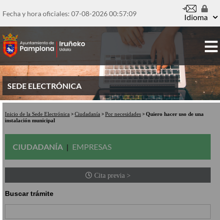
Pasar
al
Fecha y hora oficiales: 07-08-2026
00:57:09
Idioma
contenido
principal
SEDE ELECTRÓNICA
Inicio de la Sede Electrónica
Ciudadanía
Por necesidades
Quiero hacer uso de una
instalación municipal
CIUDADANÍA
EMPRESAS
Cita previa >
Buscar trámite