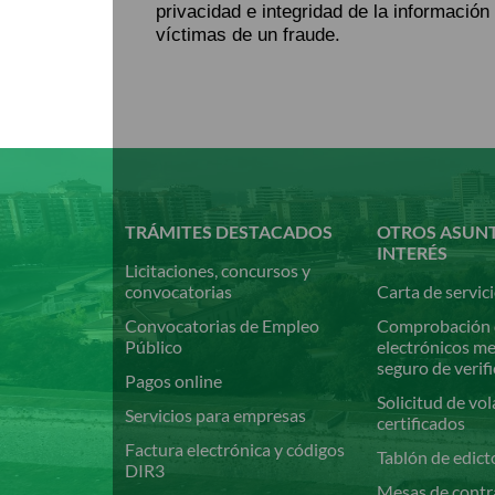
privacidad e integridad de la información
víctimas de un fraude.
Pasar
al
contenido
principal
TRÁMITES DESTACADOS
OTROS ASUN
INTERÉS
Licitaciones, concursos y
convocatorias
Carta de servic
Convocatorias de Empleo
Comprobación 
Público
electrónicos m
seguro de verif
Pagos online
Solicitud de vol
Servicios para empresas
certificados
Factura electrónica y códigos
Tablón de edict
DIR3
Mesas de contr