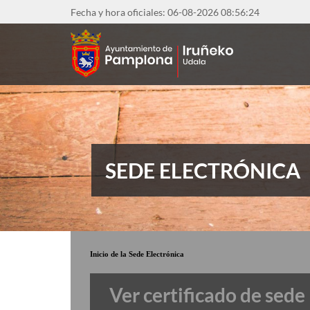
Pasar
Fecha y hora oficiales: 06-08-2026
08:56:24
al
contenido
principal
SEDE ELECTRÓNICA
Inicio de la Sede Electrónica
Ver certificado de sede