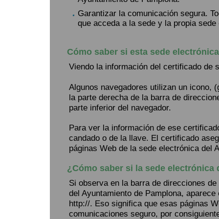
Garantizar la comunicación segura. To
que acceda a la sede y la propia sede 
Cómo saber si esta sede electrónic
Viendo la información del certificado de 
Algunos navegadores utilizan un icono, 
la parte derecha de la barra de direccion
parte inferior del navegador.
Para ver la información de ese certificad
candado o de la llave. El certificado ase
páginas Web de la sede electrónica del
¿Cómo saber si la sede electrónica
Si observa en la barra de direcciones de
del Ayuntamiento de Pamplona, aparece el
http://. Eso significa que esas páginas We
comunicaciones seguro, por consiguiente,