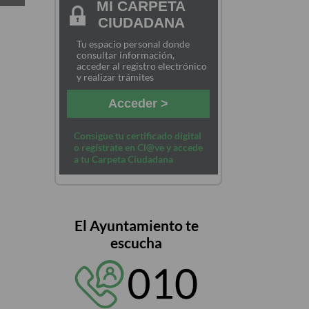
MI CARPETA
CIUDADANA
Tu espacio personal donde
consultar información,
acceder al registro electrónico
y realizar trámites
Acceder >
Consigue tu certificado digital
o regístrate en Cl@ve y accede
a tu Carpeta Ciudadana
El Ayuntamiento te
escucha