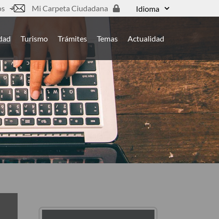
os
Mi Carpeta Ciudadana
Idioma
udad
Turismo
Trámites
Temas
Actualidad