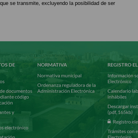
 que se transmite, excluyendo la posibilidad de ser
TOS DE
NORMATIVA
REGISTRO E
Normativa municipal
Información so
ios
Electrónico
Ordenanza reguladora de la
de documentos
Administración Electrónica
Calendario lab
ediante código
inhábiles
icación
Descargar inst
antes y
(pdf, 165kb)
Registro el
os electrónico
Trámites con e
atación
Electrónico