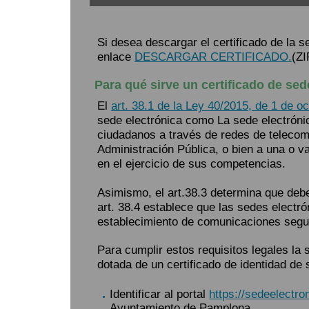
Si desea descargar el certificado de la 
enlace
DESCARGAR CERTIFICADO.
(ZI
Para qué sirve un certificado de sed
El
art. 38.1 de la Ley 40/2015, de 1 de 
sede electrónica como La sede electrónic
ciudadanos a través de redes de telecom
Administración Pública, o bien a una o 
en el ejercicio de sus competencias.
Asimismo, el art.38.3 determina que deberá
art. 38.4 establece que las sedes electr
establecimiento de comunicaciones segu
Para cumplir estos requisitos legales la
dotada de un certificado de identidad de 
Identificar al portal
https://sedeelectr
Ayuntamiento de Pamplona.