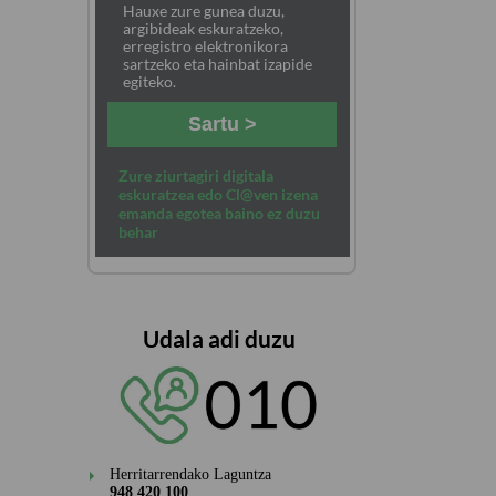
Hauxe zure gunea duzu,
argibideak eskuratzeko,
erregistro elektronikora
sartzeko eta hainbat izapide
egiteko.
Sartu >
Zure ziurtagiri digitala
eskuratzea edo Cl@ven izena
emanda egotea baino ez duzu
behar
Udala adi duzu
Herritarrendako Laguntza
948 420 100