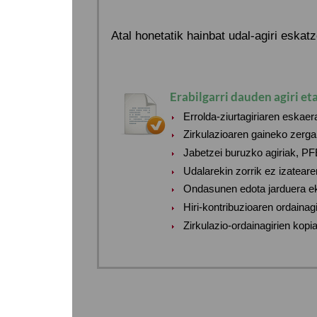
Atal honetatik hainbat udal-agiri eskat
Erabilgarri dauden agiri eta
Errolda-ziurtagiriaren eskaer
Zirkulazioaren gaineko zerga
Jabetzei buruzko agiriak, P
Udalarekin zorrik ez izateare
Ondasunen edota jarduera e
Hiri-kontribuzioaren ordainag
Zirkulazio-ordainagirien kopi