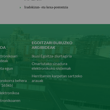
Iradokizun- eta kexa-postontzia
EGOITZARI BURUZKO
KOA
ARGIBIDEAK
ktronikoari
Ikusi Egoitza-ziurtagiria
ideak
Onartutako sinadura
eta egun
elektronikoko sistemak
Herritarren karpetan sartzeko
 orokorra behera
arauak
, 165kb)
elektronikoa
ktronikoaren