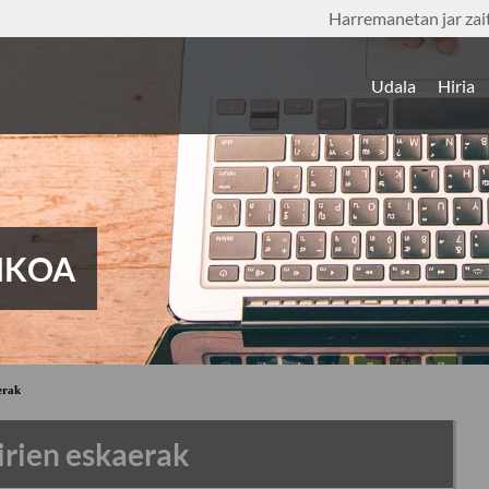
Harremanetan jar zai
Udala
Hiria
IKOA
erak
irien eskaerak