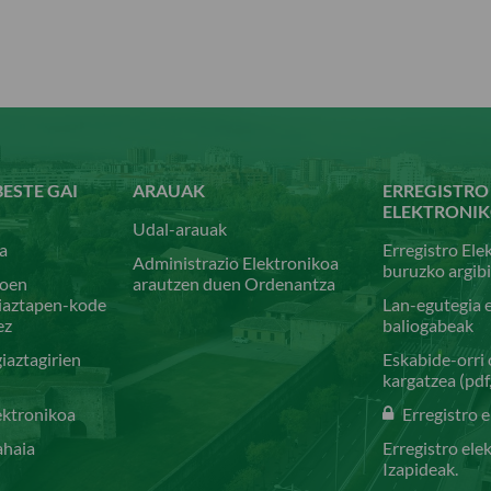
BESTE GAI
ARAUAK
ERREGISTRO
ELEKTRONI
Udal-arauak
a
Erregistro Ele
Administrazio Elektronikoa
buruzko argib
koen
arautzen duen Ordenantza
giaztapen-kode
Lan-egutegia 
ez
baliogabeak
giaztagirien
Eskabide-orri
kargatzea (pdf
ektronikoa
Erregistro 
ahaia
Erregistro ele
Izapideak.