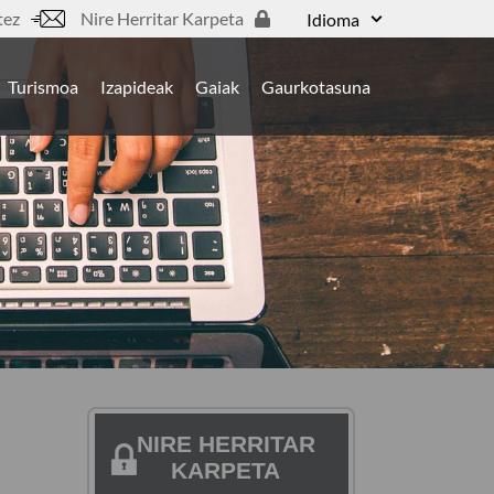
tez
Nire Herritar Karpeta
Idioma
Turismoa
Izapideak
Gaiak
Gaurkotasuna
NIRE HERRITAR
KARPETA