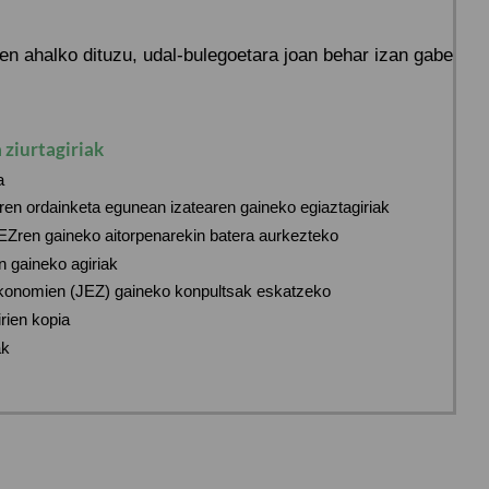
zen ahalko dituzu, udal-bulegoetara joan behar izan gabe
 ziurtagiriak
a
ren ordainketa egunean izatearen gaineko egiaztagiriak
FEZren gaineko aitorpenarekin batera aurkezteko
n gaineko agiriak
konomien (JEZ) gaineko konpultsak eskatzeko
irien kopia
ak