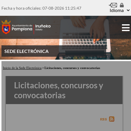
Pasar
al
Fecha y hora oficiales: 07-08-2026
11:25:48
Idioma
contenido
principal
SEDE ELECTRÓNICA
Inicio de la Sede Electrónica
Licitaciones, concursos y convocatorias
Licitaciones, concursos y
convocatorias