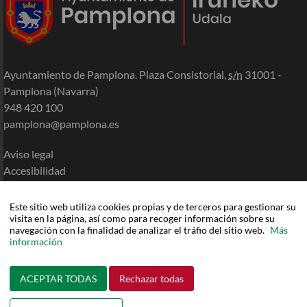
Ayuntamiento de Pamplona. Plaza Consistorial,
s/n
31001 -
Pamplona (Navarra)
948 420 100
pamplona@pamplona.es
Aviso legal
Accesibilidad
Política de cookies
Política de privacidad
Este sitio web utiliza cookies propias y de terceros para gestionar su
visita en la página, así como para recoger información sobre su
Mapa de la Sede
navegación con la finalidad de analizar el tráfio del sitio web.
Más
Ayuda
información
ACEPTAR TODAS
Rechazar todas