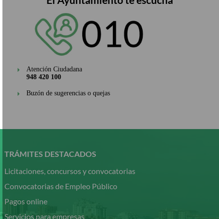
Atención Ciudadana
948 420 100
Buzón de sugerencias o quejas
Pasar
al
contenido
TRÁMITES DESTACADOS
principal
Licitaciones, concursos y convocatorias
Convocatorias de Empleo Público
Pagos online
Servicios para empresas