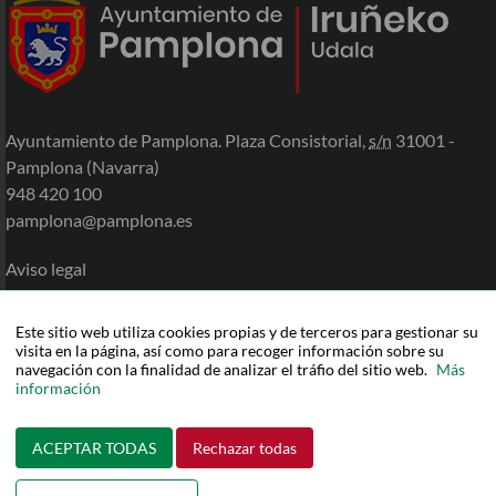
Ayuntamiento de Pamplona. Plaza Consistorial,
s/n
31001 -
Pamplona (Navarra)
948 420 100
pamplona@pamplona.es
Aviso legal
Accesibilidad
Política de cookies
Este sitio web utiliza cookies propias y de terceros para gestionar su
Política de privacidad
visita en la página, así como para recoger información sobre su
navegación con la finalidad de analizar el tráfio del sitio web.
Más
Mapa de la Sede
información
Ayuda
ACEPTAR TODAS
Rechazar todas