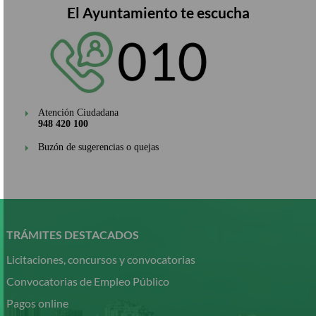
El Ayuntamiento te escucha
Atención Ciudadana
948 420 100
Buzón de sugerencias o quejas
Pasar
al
contenido
TRÁMITES DESTACADOS
principal
Licitaciones, concursos y convocatorias
Convocatorias de Empleo Público
Pagos online