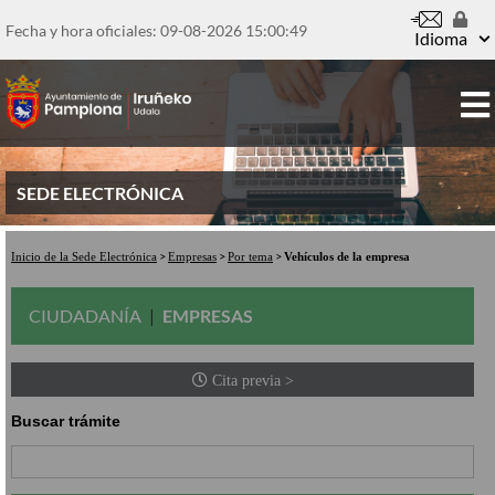
Pasar
al
Fecha y hora oficiales: 09-08-2026
15:00:49
Idioma
contenido
principal
SEDE ELECTRÓNICA
Inicio de la Sede Electrónica
Empresas
Por tema
Vehículos de la empresa
CIUDADANÍA
EMPRESAS
Cita previa >
Buscar trámite