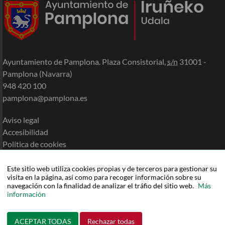
Ayuntamiento de Pamplona. Plaza Consistorial,
s/n
31001 -
Pamplona (Navarra)
948 420 100
pamplona@pamplona.es
Aviso legal
Accesibilidad
Política de cookies
Política de privacidad
Mapa de la Sede
Este sitio web utiliza cookies propias y de terceros para gestionar su
visita en la página, así como para recoger información sobre su
Ayuda
navegación con la finalidad de analizar el tráfio del sitio web.
Más
información
ACEPTAR TODAS
Rechazar todas