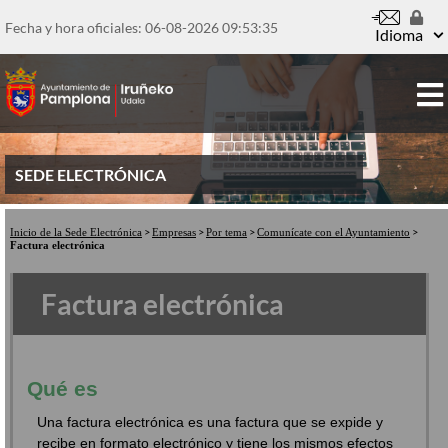
Pasar
al
Fecha y hora oficiales: 06-08-2026
09:53:36
Idioma
contenido
principal
SEDE ELECTRÓNICA
Inicio de la Sede Electrónica
Empresas
Por tema
Comunícate con el Ayuntamiento
Factura electrónica
Factura electrónica
Qué es
Una factura electrónica es una factura que se expide y
recibe en formato electrónico y tiene los mismos efectos