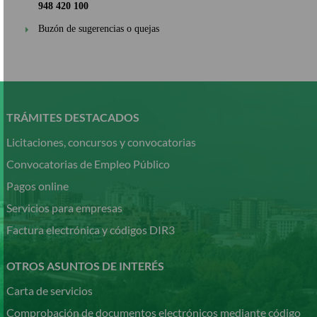
948 420 100
Buzón de sugerencias o quejas
Pasar
al
contenido
TRÁMITES DESTACADOS
principal
Licitaciones, concursos y convocatorias
Convocatorias de Empleo Público
Pagos online
Servicios para empresas
Factura electrónica y códigos DIR3
OTROS ASUNTOS DE INTERÉS
Carta de servicios
Comprobación de documentos electrónicos mediante código