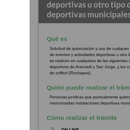
deportivas u otro tipo 
deportivas municipale
Qué es
Solicitud de autorización y uso de cualquie
de eventos y actividades deportivas u otro
se realicen en cualquiera de las siguientes 
deportivos de Aranzadi y San Jorge, y los 
de softbol (Rochapea).
Quién puede realizar el trám
Personas jurídicas que puntualmente quiera
mencionadas instalaciones deportivas muni
Cómo realizar el trámite
ON LINE