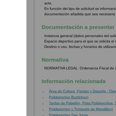
acto.
En función del tipo de solicitud se informará
documentación añadida que sea necesaria p
Documentación a presentar
Instancia general (datos personales del solic
Espacio deportivo para el que se solicita el 
Destino o uso, fechas y horarios de utilizaci
Normativa
NORMATIVA LEGAL: Ordenanza Fiscal de 20
Información relacionada
Área de Cultura, Fiestas y Deporte - D
Polideportivo Buztintxuri
Tarifas de Pabellón, Pista Polideportiva
Polideportivo y Trinquete de Mendillorri
Polideportivo San Jorge