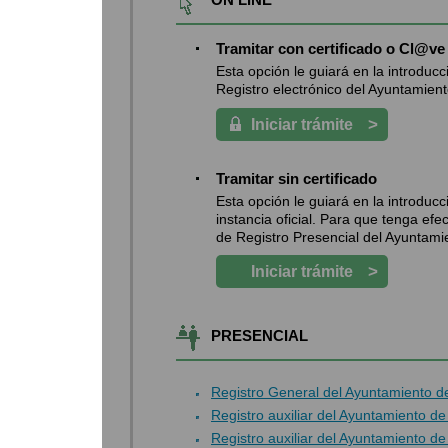
Tramitar con certificado o Cl@ve
Esta opción le guiará en la introduc
Registro electrónico del Ayuntamiento
>
Iniciar trámite
Tramitar sin certificado
Esta opción le guiará en la introdu
instancia oficial. Para que tenga efe
de Registro Presencial del Ayuntami
>
Iniciar trámite
PRESENCIAL
Registro General del Ayuntamiento 
Registro auxiliar del Ayuntamiento d
Registro auxiliar del Ayuntamiento 