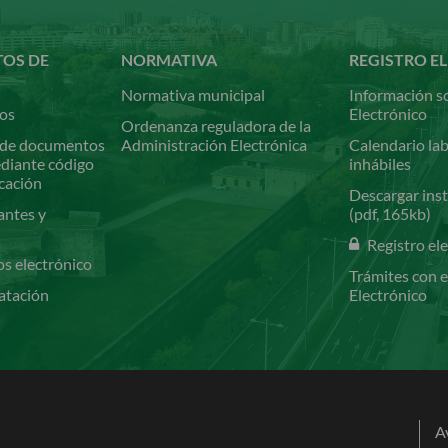
TOS DE
NORMATIVA
REGISTRO E
Normativa municipal
Información so
ios
Electrónico
Ordenanza reguladora de la
de documentos
Administración Electrónica
Calendario lab
ediante código
inhábiles
icación
Descargar inst
antes y
(pdf, 165kb)
Registro el
os electrónico
Trámites con e
atación
Electrónico
A