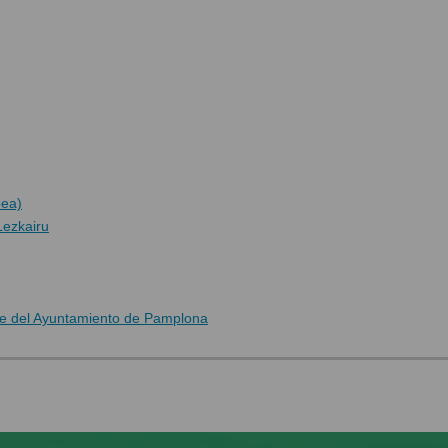
pea)
Lezkairu
rte del Ayuntamiento de Pamplona