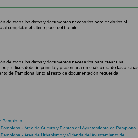
ción de todos los datos y documentos necesarios para enviarlos al
 al completar el último paso del trámite.
cción de todos los datos y documentos necesarios para crear una
ctos jurídicos debe imprimirla y presentarla en cualquiera de las oficina
ento de Pamplona junto al resto de documentación requerida.
de Pamplona
e Pamplona - Área de Cultura y Fiestas del Ayuntamiento de Pamplona
de Pamplona - Área de Urbanismo y Vivienda del Ayuntamiento de