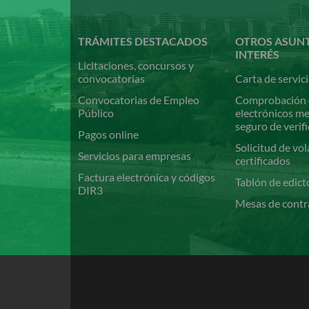
al
contenido
principal
TRÁMITES DESTACADOS
OTROS ASUN
INTERÉS
Licitaciones, concursos y
convocatorias
Carta de servic
Convocatorias de Empleo
Comprobación 
Público
electrónicos m
seguro de verif
Pagos online
Solicitud de vol
Servicios para empresas
certificados
Factura electrónica y códigos
Tablón de edict
DIR3
Mesas de contr