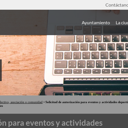
Contáctan
Ayuntamiento
La ci
lectivo, asociación o comunidad
Solicitud de autorización para eventos y actividades deport
les
ón para eventos y actividades