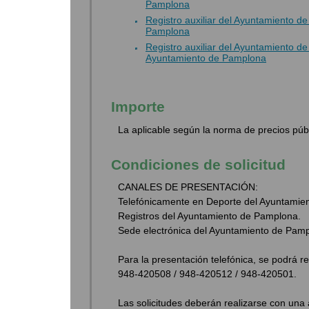
Pamplona
Registro auxiliar del Ayuntamiento 
Pamplona
Registro auxiliar del Ayuntamiento 
Ayuntamiento de Pamplona
Importe
La aplicable según la norma de precios públ
Condiciones de solicitud
CANALES DE PRESENTACIÓN:
Telefónicamente en Deporte del Ayuntamie
Registros del Ayuntamiento de Pamplona.
Sede electrónica del Ayuntamiento de Pam
Para la presentación telefónica, se podrá r
948-420508 / 948-420512 / 948-420501.
Las solicitudes deberán realizarse con una 