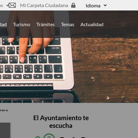
os
Mi Carpeta Ciudadana
Idioma
udad
Turismo
Trámites
Temas
Actualidad
ivas u
El Ayuntamiento te
escucha