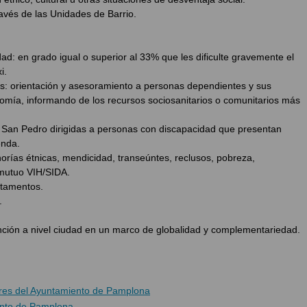
avés de las Unidades de Barrio.
d: en grado igual o superior al 33% que les dificulte gravemente el
i.
s: orientación y asesoramiento a personas dependientes y sus
nomía, informando de los recursos sociosanitarios o comunitarios más
 San Pedro dirigidas a personas con discapacidad que presentan
enda.
orías étnicas, mendicidad, transeúntes, reclusos, pobreza,
 mutuo VIH/SIDA.
rtamentos.
.
vención a nivel ciudad en un marco de globalidad y complementariedad.
res del Ayuntamiento de Pamplona
ento de Pamplona