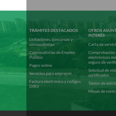
Pasar
al
contenido
principal
TRÁMITES DESTACADOS
OTROS ASUN
INTERÉS
Licitaciones, concursos y
convocatorias
Carta de servic
Convocatorias de Empleo
Comprobación 
Público
electrónicos m
seguro de verif
Pagos online
Solicitud de vol
Servicios para empresas
certificados
Factura electrónica y códigos
Tablón de edict
DIR3
Mesas de contr