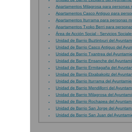
Apartamentos Milagrosa para personas 
Apartamentos Casco Antiguo para pers
Apartamentos Iturrama para personas m
Apartamentos Txoko Berri para persona
Área de Acción Social - Servicios Socia
Unidad de Barrio Buztintxuri del Ayunta
Unidad de Barrio Casco Antiguo del Ay
Unidad de Barrio Txantrea del Ayuntam
Unidad de Barrio Ensanche del Ayuntam
Unidad de Barrio Ermitagaña del Ayunt
Unidad de Barrio Etxabakoitz del Ayunt
Unidad de Barrio Iturrama del Ayuntami
Unidad de Barrio Mendillorri del Ayunta
Unidad de Barrio Milagrosa del Ayuntam
Unidad de Barrio Rochapea del Ayuntam
Unidad de Barrio San Jorge del Ayunta
Unidad de Barrio San Juan del Ayuntam