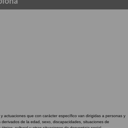
plona
 actuaciones que con carácter específico van dirigidas a personas y
s derivados de la edad, sexo, discapacidades, situaciones de
 étnico, cultural u otras situaciones de desventaja social.