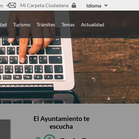
os
Mi Carpeta Ciudadana
Idioma
udad
Turismo
Trámites
Temas
Actualidad
El Ayuntamiento te
escucha