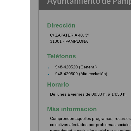
Ayuntamiento de Pam
Dirección
C/ ZAPATERIA 40, 3º
31001 - PAMPLONA
Teléfonos
948-420520 (General)
948-420509 (Alta exclusión)
Horario
De lunes a viernes de 08:30 h. a 14:30 h.
Más información
Comprenden aquellos programas, recursos y
colectivos afectados por problemas sociale
precariedad o exclusión social por su origen