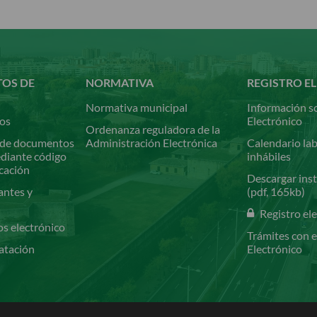
TOS DE
NORMATIVA
REGISTRO E
Normativa municipal
Información so
ios
Electrónico
Ordenanza reguladora de la
de documentos
Administración Electrónica
Calendario lab
ediante código
inhábiles
icación
Descargar inst
antes y
(pdf, 165kb)
Registro el
os electrónico
Trámites con e
atación
Electrónico