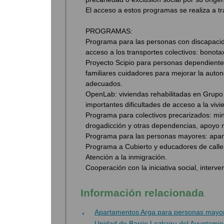
El acceso a estos programas se realiza a tr
PROGRAMAS:
Programa para las personas con discapacida
acceso a los transportes colectivos: bonotax
Proyecto Scipio para personas dependiente
familiares cuidadores para mejorar la auto
adecuados.
OpenLab: viviendas rehabilitadas en Grupo
importantes dificultades de acceso a la vivi
Programa para colectivos precarizados: min
drogadicción y otras dependencias, apoyo
Programa para las personas mayores: apa
Programa a Cubierto y educadores de calle
Atención a la inmigración.
Cooperación con la iniciativa social, inter
Información relacionada
Apartamentos Arga para personas mayo
Unidad de Barrio Lezkairu del Ayuntami