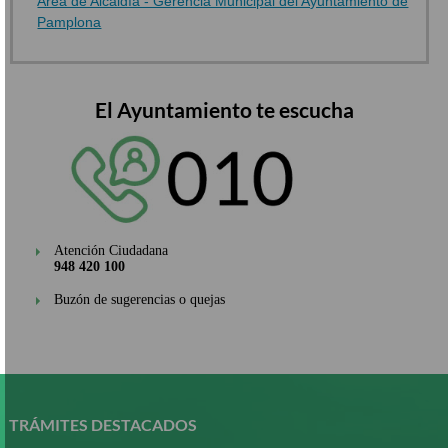
Área de Alcaldía - Gerencia Municipal del Ayuntamiento de
Pamplona
El Ayuntamiento te escucha
Atención Ciudadana
948 420 100
Buzón de sugerencias o quejas
Pasar
al
contenido
TRÁMITES DESTACADOS
principal