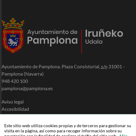
Ayuntamiento de Pamplona. Plaza Consistorial,
s/n
31001 -
Pamplona (Navarra)
948 420 100
pamplona@pamplona.es
Aviso legal
Accesibilidad
Política de cookies
Política de privacidad
Este sitio web utiliza cookies propias y de terceros para gestionar su
Mapa de la Sede
visita en la página, así como para recoger información sobre su
navegación con la finalidad de analizar el tráfio del sitio web.
Más