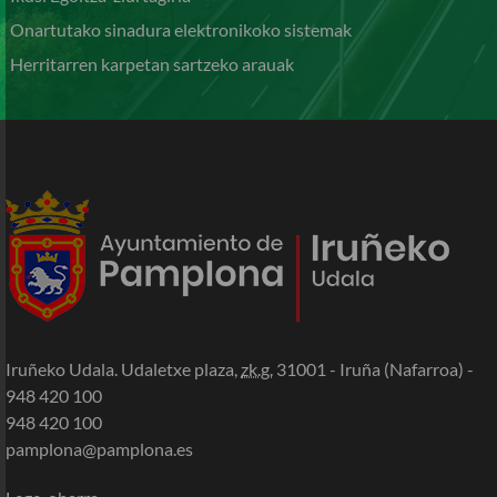
Onartutako sinadura elektronikoko sistemak
Herritarren karpetan sartzeko arauak
Iruñeko Udala. Udaletxe plaza,
zk.g.
31001 - Iruña (Nafarroa) -
948 420 100
948 420 100
pamplona@pamplona.es