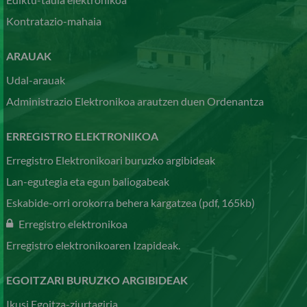
Kontratazio-mahaia
ARAUAK
Udal-arauak
Administrazio Elektronikoa arautzen duen Ordenantza
ERREGISTRO ELEKTRONIKOA
Erregistro Elektronikoari buruzko argibideak
Lan-egutegia eta egun baliogabeak
Eskabide-orri orokorra behera kargatzea (pdf, 165kb)
Erregistro elektronikoa
Erregistro elektronikoaren Izapideak.
EGOITZARI BURUZKO ARGIBIDEAK
Ikusi Egoitza-ziurtagiria