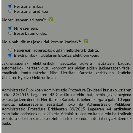
Pertsona fisikoa
Pertsona juridikoa
Noren izenean ari zara?:
Nire izenean.
Beste baten ordez.
Nola nahi dituzu jaso udal-komunikazioak?:
Paperean, adieraziko dudan helbidera bidalita.
Elektronikoki, Udalaren Egoitza Elektronikoan.
Jakinarazpenak elektronikoki jasotzeko aukera hautatzen baduzu,
automatikoki hartzen duzu konpromisoa aldian-aldian jakinarazpen fede-
emaileak kontsultatzeko Nire Herritar Karpeta zerbitzuan, Iruñeko
Udalaren Egoitza Elektronikoan.
Administrazio Publikoen Administrazio Prozedura Erkideari buruzko urriaren
1eko 39/2015 Legearen 43.2 artikuluarekin bat, behin jakinarazpena
eskura jartzen denetik Herritarren Karpetatik behera kargatu gabe 10 egun
igarota, jakinarazpena ezetsitzat joko da Administrazio Publikoen
Administrazio Prozedura Erkidearen 39/2015 Legearen 44 artikuluan
ezarritako ondorioekin, baldin eta Administrazioaren kabuz edo hartzaileak
eskatuta edukian sartzeko ezintasun tekniko edo materiala egiaztatzen ez
bada.