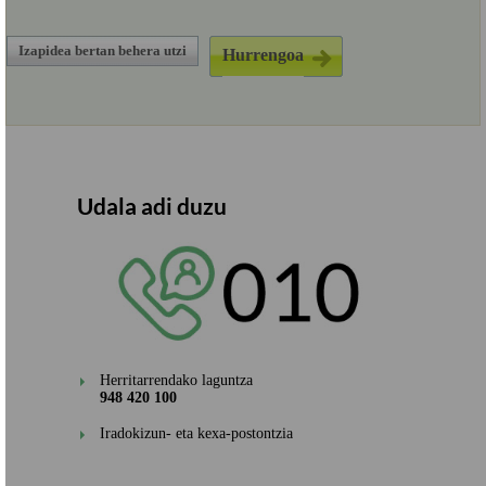
Izapidea bertan behera utzi
Udala adi duzu
Herritarrendako laguntza
948 420 100
Iradokizun- eta kexa-postontzia