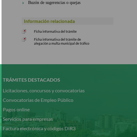
Buzón de sugerencias o quejas
Información relacionada
Ficha informativa del trámite
Ficha informativa del trámite de
alegación a multa municipal de tráfico
Pasar
al
contenido
TRÁMITES DESTACADOS
principal
Licitaciones, concursos y convocatorias
Convocatorias de Empleo Público
Pagos online
Servicios para empresas
Factura electrónica y códigos DIR3