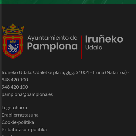
Iruñeko Udala. Udaletxe plaza,
zk.g.
31001 - Iruña (Nafarroa) -
948 420 100
948 420 100
pamplona@pamplona.es
Lege-oharra
Erabilerraztasuna
Cookie-politika
Pribatutasun-politika