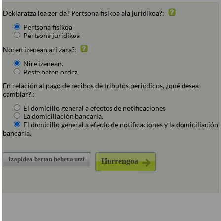
Deklaratzailea zer da? Pertsona fisikoa ala juridikoa?:
Pertsona fisikoa
Pertsona juridikoa
Noren izenean ari zara?:
Nire izenean.
Beste baten ordez.
En relación al pago de recibos de tributos periódicos, ¿qué desea
cambiar?.:
El domicilio general a efectos de notificaciones
La domiciliación bancaria.
El domicilio general a efecto de notificaciones y la domiciliación
bancaria.
Izapidea bertan behera utzi