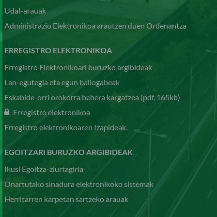
Udal-arauak
Administrazio Elektronikoa arautzen duen Ordenantza
ERREGISTRO ELEKTRONIKOA
Erregistro Elektronikoari buruzko argibideak
Lan-egutegia eta egun baliogabeak
Eskabide-orri orokorra behera kargatzea (pdf, 165kb)
Erregistro elektronikoa
Erregistro elektronikoaren Izapideak.
EGOITZARI BURUZKO ARGIBIDEAK
Ikusi Egoitza-ziurtagiria
Onartutako sinadura elektronikoko sistemak
Herritarren karpetan sartzeko arauak