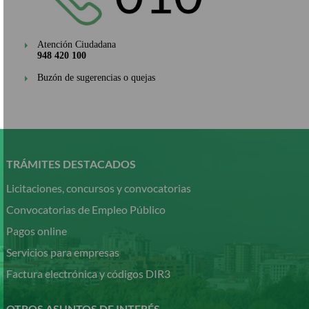
Atención Ciudadana
948 420 100
Buzón de sugerencias o quejas
Pasar
al
contenido
TRÁMITES DESTACADOS
principal
Licitaciones, concursos y convocatorias
Convocatorias de Empleo Público
Pagos online
Servicios para empresas
Factura electrónica y códigos DIR3
OTROS ASUNTOS DE INTERÉS