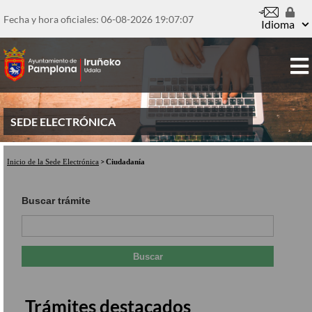
Pasar
al
Fecha y hora oficiales: 06-08-2026
19:07:08
Idioma
contenido
principal
SEDE ELECTRÓNICA
Inicio de la Sede Electrónica
Ciudadanía
Buscar trámite
Trámites destacados