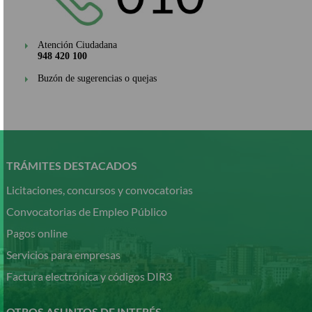
Atención Ciudadana
948 420 100
Buzón de sugerencias o quejas
Pasar
al
contenido
TRÁMITES DESTACADOS
principal
Licitaciones, concursos y convocatorias
Convocatorias de Empleo Público
Pagos online
Servicios para empresas
Factura electrónica y códigos DIR3
OTROS ASUNTOS DE INTERÉS