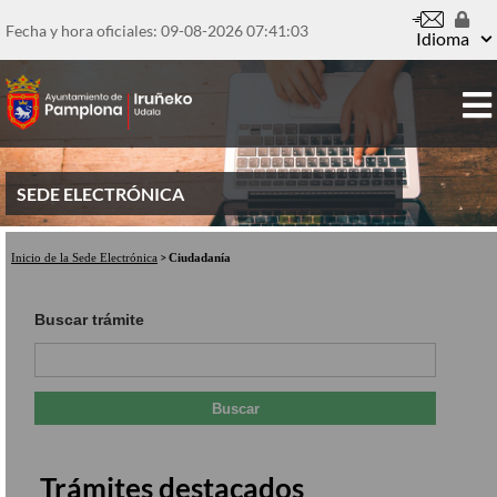
Pasar
al
Fecha y hora oficiales: 09-08-2026
07:41:04
Idioma
contenido
principal
SEDE ELECTRÓNICA
Inicio de la Sede Electrónica
Ciudadanía
Buscar trámite
Trámites destacados