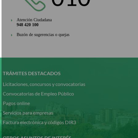
Atención Ciudadana
948 420 100
Buzón de sugerencias o quejas
Pasar
al
contenido
TRÁMITES DESTACADOS
principal
Licitaciones, concursos y convocatorias
Convocatorias de Empleo Público
Pagos online
Servicios para empresas
Factura electrónica y códigos DIR3
OTROS ASUNTOS DE INTERÉS