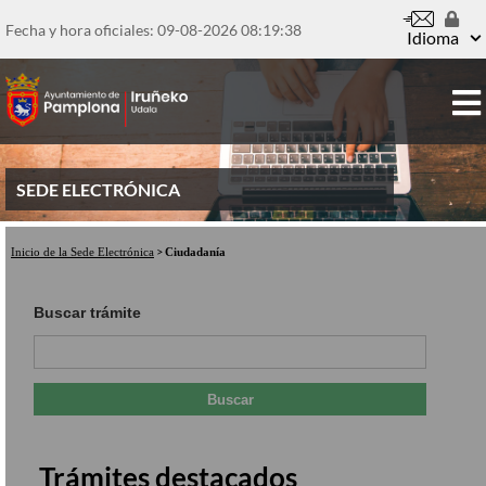
Pasar
al
Fecha y hora oficiales: 09-08-2026
08:19:39
Idioma
contenido
principal
SEDE ELECTRÓNICA
Inicio de la Sede Electrónica
Ciudadanía
Buscar trámite
Trámites destacados